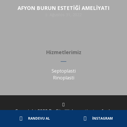
AFYON BURUN ESTETİĞİ AMELİYATI
Ağustos 31, 2022
Hizmetlerimiz
Septoplasti
Rinoplasti
Copyright 2022 Bu Site Websepetim tarafından
tasarlanmıştır.
RANDEVU AL
İNSTAGRAM